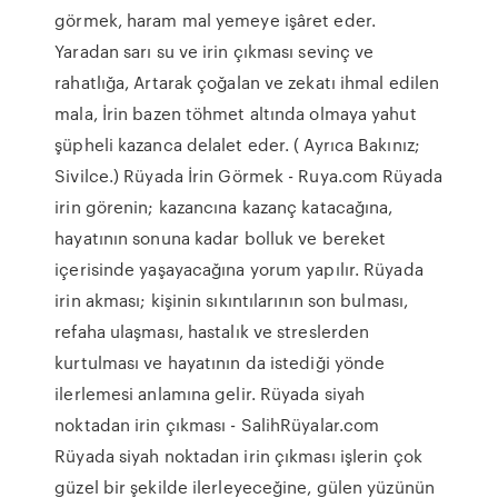
görmek, haram mal yemeye işâret eder.
Yaradan sarı su ve irin çıkması sevinç ve
rahatlığa, Artarak çoğalan ve zekatı ihmal edilen
mala, İrin bazen töhmet altında olmaya yahut
şüpheli kazanca delalet eder. ( Ayrıca Bakınız;
Sivilce.) Rüyada İrin Görmek - Ruya.com Rüyada
irin görenin; kazancına kazanç katacağına,
hayatının sonuna kadar bolluk ve bereket
içerisinde yaşayacağına yorum yapılır. Rüyada
irin akması; kişinin sıkıntılarının son bulması,
refaha ulaşması, hastalık ve streslerden
kurtulması ve hayatının da istediği yönde
ilerlemesi anlamına gelir. Rüyada siyah
noktadan irin çıkması - SalihRüyalar.com
Rüyada siyah noktadan irin çıkması işlerin çok
güzel bir şekilde ilerleyeceğine, gülen yüzünün