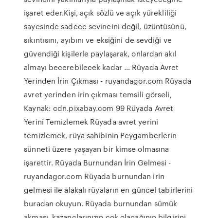
işaret eder.Kişi, açık sözlü ve açık yürekliliği
sayesinde sadece sevincini değil, üzüntüsünü,
sıkıntısını, ayıbını ve eksiğini de sevdiği ve
güvendiği kişilerle paylaşarak, onlardan akıl
almayı becerebilecek kadar … Rüyada Avret
Yerinden İrin Çıkması - ruyandagor.com Rüyada
avret yerinden irin çıkması temsili görseli,
Kaynak: cdn.pixabay.com 99 Rüyada Avret
Yerini Temizlemek Rüyada avret yerini
temizlemek, rüya sahibinin Peygamberlerin
sünneti üzere yaşayan bir kimse olmasına
işarettir. Rüyada Burnundan İrin Gelmesi -
ruyandagor.com Rüyada burnundan irin
gelmesi ile alakalı rüyaların en güncel tabirlerini
buradan okuyun. Rüyada burnundan sümük
akması, kazançlarınızın çok olacağının bilgisini