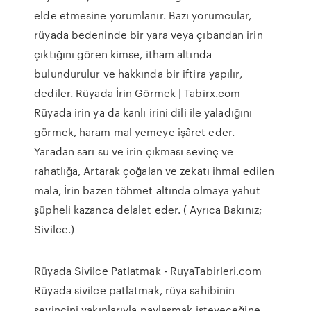
elde etmesine yorumlanır. Bazı yorumcular,
rüyada bedeninde bir yara veya çıbandan irin
çıktığını gören kimse, itham altında
bulundurulur ve hakkında bir iftira yapılır,
dediler. Rüyada İrin Görmek | Tabirx.com
Rüyada irin ya da kanlı irini dili ile yaladığını
görmek, haram mal yemeye işâret eder.
Yaradan sarı su ve irin çıkması sevinç ve
rahatlığa, Artarak çoğalan ve zekatı ihmal edilen
mala, İrin bazen töhmet altında olmaya yahut
şüpheli kazanca delalet eder. ( Ayrıca Bakınız;
Sivilce.)
Rüyada Sivilce Patlatmak - RuyaTabirleri.com
Rüyada sivilce patlatmak, rüya sahibinin
sevincini yakınlarıyla paylaşmak isteyeceğine