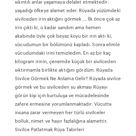
sıkıntılı anlar yaşamaya delalet etmektedir.
yaşadığı öfkeye alamet eder. Rüyada yüzümdeki
sivilceden irin aktığını görmek ... İlk önce çok az
irin çıktı ki, o kadar sandım ama hemen
akabinde öyle çok beyaz koyu bir irin aktı ki,
vücudumun bir bölümünü kapladı. Sonra elimle
vücudumdaki irini temizledim. En az bir kaç
kilogram irinin, çenemde küçük bir sivilceden
sıktırmamla birlikte aktığını gördüm. Rüyada
Sivilce Görmek Ne Anlama Gelir? Rüyada sivilce
görmek ve bu sivilceden su akması Rüyayı
görün kişi için kurtuluşa ve mücadelesinde
zafere ermesine yorumlanmaktadır. Vücutta
insana zarar vermeyen her türlü sivilceler
bolluk, nimet ve hayır fazlalığına alamettir.
Sivilce Patlatmak Rüya Tabirleri