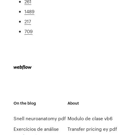
261
1489
217
709
On the blog
About
Snell neuroanatomy pdf
Modulo de clase vb6
Exercícios de análise
Transfer pricing ey pdf