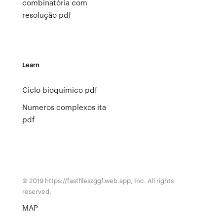
combinatória com
resolução pdf
Learn
Ciclo bioquímico pdf
Numeros complexos ita
pdf
© 2019 https://fastfileszggf.web.app, Inc. All rights
reserved.
MAP