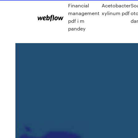
Financial
Acetobacter
So
management
xylinum pdf
ot
pdf i m
da
pandey