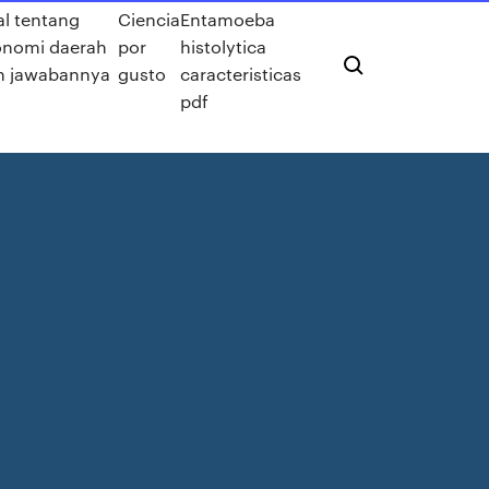
al tentang
Ciencia
Entamoeba
onomi daerah
por
histolytica
n jawabannya
gusto
caracteristicas
pdf